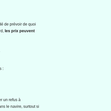
é de prévoir de quoi
rd,
les prix peuvent
y
 :
er un refus à
 le navire, surtout si