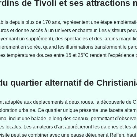
ardins de Tivoli et ses attractions
établis depuis plus de 170 ans, représentent une étape emblém
euros et donne accès à un univers enchanteur. Les visiteurs peuv
nnant un supplément), des spectacles et des jardins magnif
ulièrement en soirée, quand les illuminations transforment le pa
 les températures douces entre 15 et 25°C rendent l’expérience 
 quartier alternatif de Christiani
ent adaptée aux déplacements à deux roues, la découverte de Chri
loration urbaine. Ce quartier unique présente une facette alterna
timal inclut une balade le long des canaux, permettant d’observer
ues locales. Les amateurs d’art apprécieront les galeries et les ate
isite peut se combiner avec une pause déjeuner à Reffen, haut l