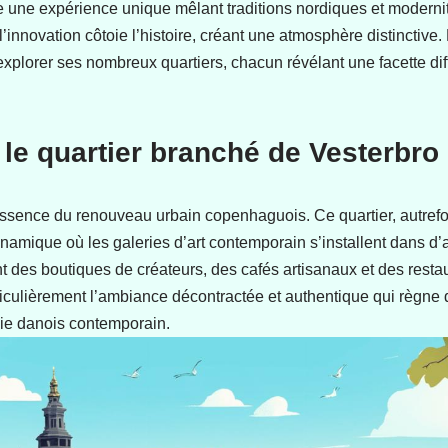
e une expérience unique mêlant traditions nordiques et modernit
l’innovation côtoie l’histoire, créant une atmosphère distinctive.
plorer ses nombreux quartiers, chacun révélant une facette diff
le quartier branché de Vesterbro
ssence du renouveau urbain copenhaguois. Ce quartier, autrefois
ynamique où les galeries d’art contemporain s’installent dans d
t des boutiques de créateurs, des cafés artisanaux et des resta
ticulièrement l’ambiance décontractée et authentique qui règne 
vie danois contemporain.