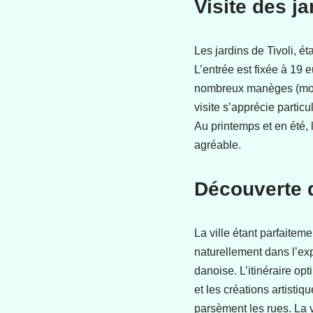
Visite des j
Les jardins de Tivoli, 
L’entrée est fixée à 19 
nombreux manèges (moye
visite s’apprécie partic
Au printemps et en été,
agréable.
Découverte du
La ville étant parfaitem
naturellement dans l’exp
danoise. L’itinéraire op
et les créations artistiq
parsèment les rues. La v